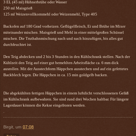
3 EL (45 ml) Hühnerbrühe oder Wasser
250 ml Maisgrieß
125 ml Weizenvollkornmehl oder Weizenmehl, Type 405
Backofen auf 180 Grad vorheizen. Geflügelfleisch, Ei und Brühe im Mixer
miteinander mischen. Maisgrieß und Mehl in einer mittelgroßen Schüssel
mischen. Die Truthahnmischung nach und nach hinzufügen, bis alles gut
durchfeuchtet ist.
Den Teig abdecken und 2 bis 3 Stunden in den Kühlschrank stellen. Nach der
Kühlzeit den Teig auf einer gut bemehlten Arbeitsfläche ca. 6 mm dick
ausrollen. Mit der Ausstechform Häppchen ausstechen und auf ein gefettetes
Backblech legen. Die Häppchen in ca. 15 min goldgelb backen.
Die abgekühlten fertigen Häppchen in einem luftdicht verschlossenen Gefäß
im Kühlschrank aufbewahren. Sie sind rund drei Wochen haltbar. Für längere
Lagerdauer können die Kekse eingefroren werden.
.
Birgit,
um
07:08