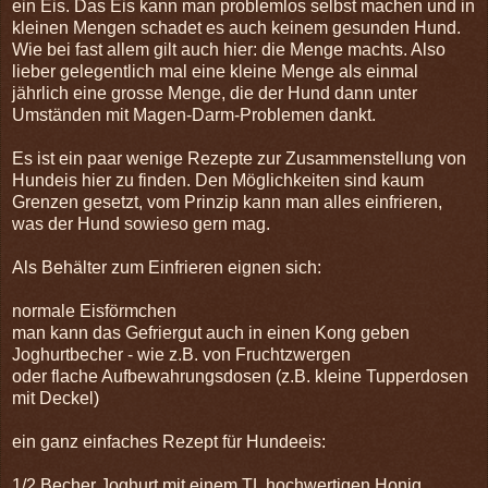
ein Eis. Das Eis kann man problemlos selbst machen und in
kleinen Mengen schadet es auch keinem gesunden Hund.
Wie bei fast allem gilt auch hier: die Menge machts. Also
lieber gelegentlich mal eine kleine Menge als einmal
jährlich eine grosse Menge, die der Hund dann unter
Umständen mit Magen-Darm-Problemen dankt.
Es ist ein paar wenige Rezepte zur Zusammenstellung von
Hundeis hier zu finden. Den Möglichkeiten sind kaum
Grenzen gesetzt, vom Prinzip kann man alles einfrieren,
was der Hund sowieso gern mag.
Als Behälter zum Einfrieren eignen sich:
normale Eisförmchen
man kann das Gefriergut auch in einen Kong geben
Joghurtbecher - wie z.B. von Fruchtzwergen
oder flache Aufbewahrungsdosen (z.B. kleine Tupperdosen
mit Deckel)
ein ganz einfaches Rezept für Hundeeis:
1/2 Becher Joghurt mit einem TL hochwertigen Honig